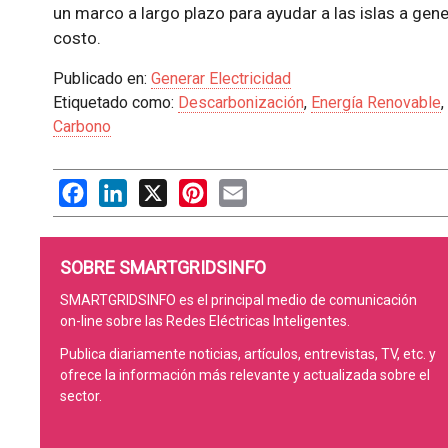
un marco a largo plazo para ayudar a las islas a gene
costo.
Publicado en:
Generar Electricidad
Etiquetado como:
Descarbonización
,
Energía Renovable
,
Carbono
Facebook
LinkedIn
X
Pinterest
Email
SOBRE SMARTGRIDSINFO
SMARTGRIDSINFO es el principal medio de comunicación
on-line sobre las Redes Eléctricas Inteligentes.
Publica diariamente noticias, artículos, entrevistas, TV, etc. y
ofrece la información más relevante y actualizada sobre el
sector.