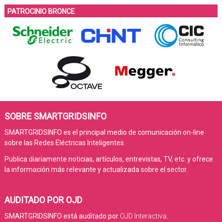
PATROCINIO BRONCE
SOBRE SMARTGRIDSINFO
SMARTGRIDSINFO es el principal medio de comunicación on-line
sobre las Redes Eléctricas Inteligentes.
Publica diariamente noticias, artículos, entrevistas, TV, etc. y ofrece
la información más relevante y actualizada sobre el sector.
AUDITADO POR OJD
SMARTGRIDSINFO está auditado por
OJD Interactiva
.