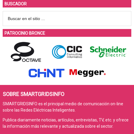
BUSCADOR
PATROCINIO BRONCE
SOBRE SMARTGRIDSINFO
SMARTGRIDSINFO es el principal medio de comunicación on-line
sobre las Redes Eléctricas Inteligentes.
Publica diariamente noticias, artículos, entrevistas, TV, etc. y ofrece
la información más relevante y actualizada sobre el sector.