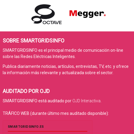
SOBRE SMARTGRIDSINFO
SMARTGRIDSINFO es el principal medio de comunicación on-line
sobre las Redes Eléctricas Inteligentes.
Publica diariamente noticias, artículos, entrevistas, TV, etc. y ofrece
la información más relevante y actualizada sobre el sector.
AUDITADO POR OJD
SMARTGRIDSINFO está auditado por
OJD Interactiva
.
TRÁFICO WEB (durante último mes auditado disponible):