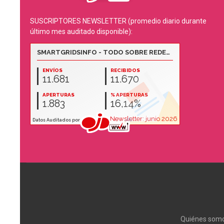
SUSCRIPTORES NEWSLETTER (promedio diario durante
último mes auditado disponible):
Quiénes som