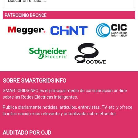
PATROCINIO BRONCE
SOBRE SMARTGRIDSINFO
SMARTGRIDSINFO es el principal medio de comunicación on-line
sobre las Redes Eléctricas Inteligentes.
Publica diariamente noticias, artículos, entrevistas, TV, etc. y ofrece
la información más relevante y actualizada sobre el sector.
AUDITADO POR OJD