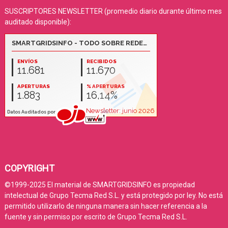
SUSCRIPTORES NEWSLETTER (promedio diario durante último mes
auditado disponible):
COPYRIGHT
©1999-2025 El material de SMARTGRIDSINFO es propiedad
intelectual de Grupo Tecma Red S.L. y está protegido por ley. No está
permitido utilizarlo de ninguna manera sin hacer referencia a la
fuente y sin permiso por escrito de Grupo Tecma Red S.L.