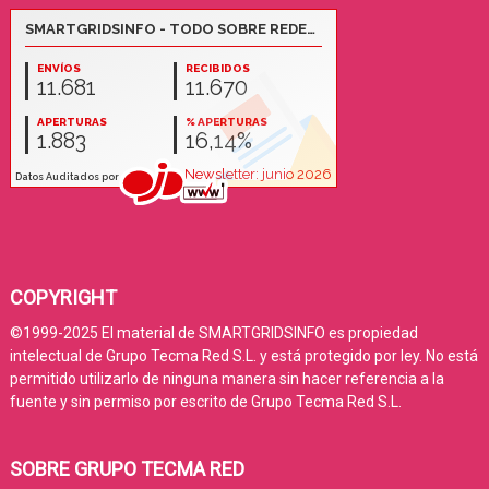
COPYRIGHT
©1999-2025 El material de SMARTGRIDSINFO es propiedad
intelectual de Grupo Tecma Red S.L. y está protegido por ley. No está
permitido utilizarlo de ninguna manera sin hacer referencia a la
fuente y sin permiso por escrito de Grupo Tecma Red S.L.
SOBRE GRUPO TECMA RED