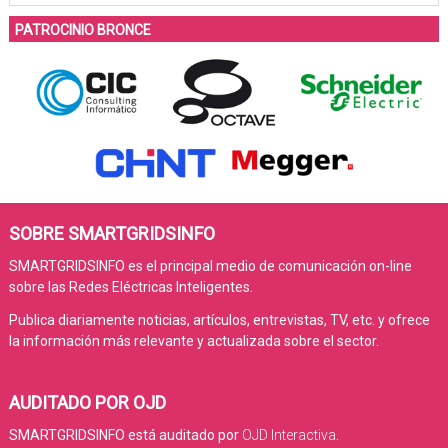
PATROCINIO BRONCE
SOBRE SMARTGRIDSINFO
SMARTGRIDSINFO es el principal medio de comunicación on-line
sobre las Redes Eléctricas Inteligentes.
Publica diariamente noticias, artículos, entrevistas, TV, etc. y ofrece
la información más relevante y actualizada sobre el sector.
AUDITADO POR OJD
SMARTGRIDSINFO está auditado por
OJD Interactiva
.