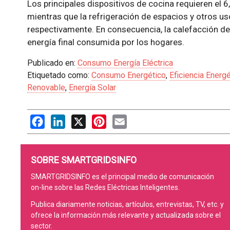
Los principales dispositivos de cocina requieren el 6
mientras que la refrigeración de espacios y otros uso
respectivamente. En consecuencia, la calefacción de
energía final consumida por los hogares.
Publicado en:
Consumo Energía Eléctrica
Etiquetado como:
Consumo Energético
,
Eficiencia Energé
Renovable
,
Energía Solar
Facebook
LinkedIn
X
Pinterest
Email
SOBRE SMARTGRIDSINFO
SMARTGRIDSINFO es el principal medio de comunicación
on-line sobre las Redes Eléctricas Inteligentes.
Publica diariamente noticias, artículos, entrevistas, TV, etc. y
ofrece la información más relevante y actualizada sobre el
sector.