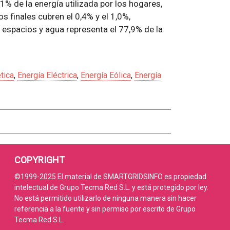
,1% de la energía utilizada por los hogares,
s finales cubren el 0,4% y el 1,0%,
 espacios y agua representa el 77,9% de la
tica
,
Energía Eléctrica
,
Energía Eólica
,
Energía
COPYRIGHT
©1999-2025 El material de SMARTGRIDSINFO es propiedad
intelectual de Grupo Tecma Red S.L. y está protegido por ley.
No está permitido utilizarlo de ninguna manera sin hacer
referencia a la fuente y sin permiso por escrito de Grupo
Tecma Red S.L.