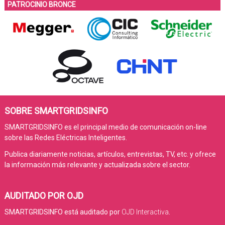
PATROCINIO BRONCE
SOBRE SMARTGRIDSINFO
SMARTGRIDSINFO es el principal medio de comunicación on-line
sobre las Redes Eléctricas Inteligentes.
Publica diariamente noticias, artículos, entrevistas, TV, etc. y ofrece
la información más relevante y actualizada sobre el sector.
AUDITADO POR OJD
SMARTGRIDSINFO está auditado por
OJD Interactiva
.