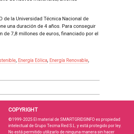
O de la Universidad Técnica Nacional de
ne una duración de 4 años. Para conseguir
n de 7,8 millones de euros, financiado por el
stenible
,
Energía Eólica
,
Energía Renovable
,
COPYRIGHT
©1999-2025 El material de SMARTGRIDSINFO es propiedad
intelectual de Grupo Tecma Red S.L. y está protegido por ley.
No está permitido utilizarlo de ninguna manera sin hacer