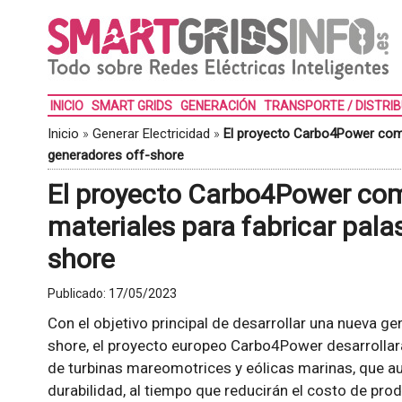
INICIO
SMART GRIDS
GENERACIÓN
TRANSPORTE / DISTRI
Inicio
»
Generar Electricidad
»
El proyecto Carbo4Power comb
generadores off-shore
El proyecto Carbo4Power co
materiales para fabricar pala
shore
Publicado:
17/05/2023
Con el objetivo principal de desarrollar una nueva g
shore, el proyecto europeo Carbo4Power desarrollar
de turbinas mareomotrices y eólicas marinas, que a
durabilidad, al tiempo que reducirán el costo de pro