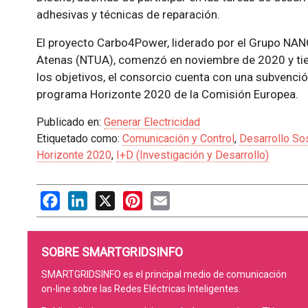
adhesivas y técnicas de reparación.
El proyecto Carbo4Power, liderado por el Grupo NAN
Atenas (NTUA), comenzó en noviembre de 2020 y tie
los objetivos, el consorcio cuenta con una subvenció
programa Horizonte 2020 de la Comisión Europea.
Publicado en:
Generar Electricidad
Etiquetado como:
Comunicación y Control
,
Desarrollo So
Horizonte 2020
,
I+D (Investigación y Desarrollo)
Facebook
LinkedIn
X
Pinterest
Email
SOBRE SMARTGRIDSINFO
SMARTGRIDSINFO es el principal medio de comunicación
on-line sobre las Redes Eléctricas Inteligentes.