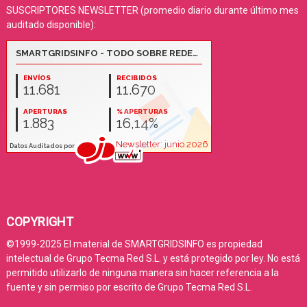
SUSCRIPTORES NEWSLETTER (promedio diario durante último mes
auditado disponible):
COPYRIGHT
©1999-2025 El material de SMARTGRIDSINFO es propiedad
intelectual de Grupo Tecma Red S.L. y está protegido por ley. No está
permitido utilizarlo de ninguna manera sin hacer referencia a la
fuente y sin permiso por escrito de Grupo Tecma Red S.L.