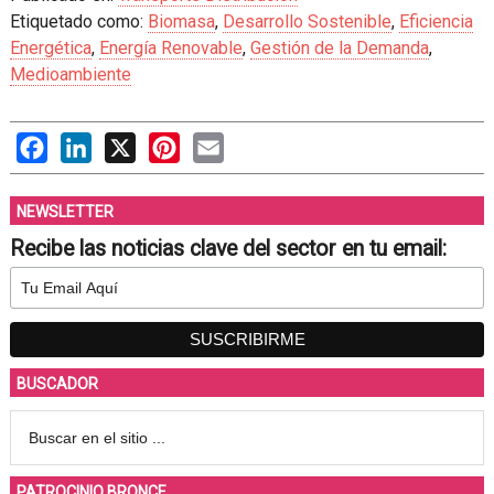
Etiquetado como:
Biomasa
,
Desarrollo Sostenible
,
Eficiencia
Energética
,
Energía Renovable
,
Gestión de la Demanda
,
Medioambiente
Facebook
LinkedIn
X
Pinterest
Email
NEWSLETTER
Recibe las noticias clave del sector en tu email:
BUSCADOR
PATROCINIO BRONCE