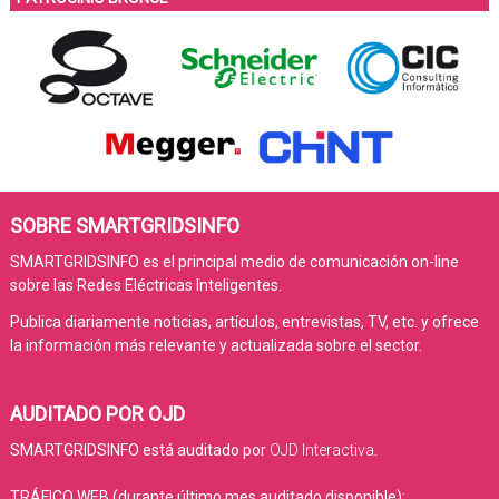
SOBRE SMARTGRIDSINFO
SMARTGRIDSINFO es el principal medio de comunicación on-line
sobre las Redes Eléctricas Inteligentes.
Publica diariamente noticias, artículos, entrevistas, TV, etc. y ofrece
la información más relevante y actualizada sobre el sector.
AUDITADO POR OJD
SMARTGRIDSINFO está auditado por
OJD Interactiva
.
TRÁFICO WEB (durante último mes auditado disponible):