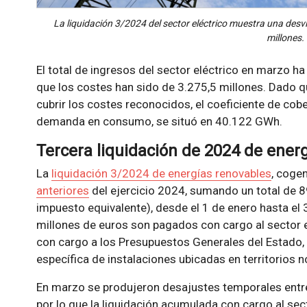
La liquidación 3/2024 del sector eléctrico muestra una desvi
millones.
El total de ingresos del sector eléctrico en marzo h
que los costes han sido de 3.275,5 millones. Dado q
cubrir los costes reconocidos, el coeficiente de cob
demanda en consumo, se situó en 40.122 GWh.
Tercera liquidación de 2024 de ener
La
liquidación 3/2024 de energías renovables
, coge
anteriores
del ejercicio 2024, sumando un total de 8
impuesto equivalente), desde el 1 de enero hasta el
millones de euros son pagados con cargo al sector e
con cargo a los Presupuestos Generales del Estado, 
específica de instalaciones ubicadas en territorios n
En marzo se produjeron desajustes temporales entre 
por lo que la liquidación acumulada con cargo al sec