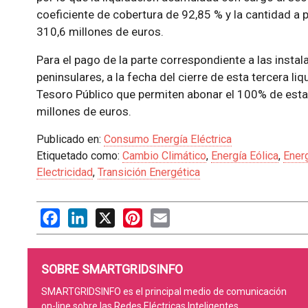
coeficiente de cobertura de 92,85 % y la cantidad a 
310,6 millones de euros.
Para el pago de la parte correspondiente a las instal
peninsulares, a la fecha del cierre de esta tercera li
Tesoro Público que permiten abonar el 100% de esta 
millones de euros.
Publicado en:
Consumo Energía Eléctrica
Etiquetado como:
Cambio Climático
,
Energía Eólica
,
Ener
Electricidad
,
Transición Energética
Facebook
LinkedIn
X
Pinterest
Email
SOBRE SMARTGRIDSINFO
SMARTGRIDSINFO es el principal medio de comunicación
on-line sobre las Redes Eléctricas Inteligentes.