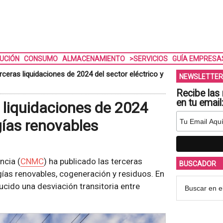
BUCIÓN
CONSUMO
ALMACENAMIENTO
>SERVICIOS
GUÍA EMPRESA
ceras liquidaciones de 2024 del sector eléctrico y
NEWSLETTER
Recibe las 
en tu email
 liquidaciones de 2024
gías renovables
ncia (
CNMC
) ha publicado las terceras
BUSCADOR
gías renovables, cogeneración y residuos. En
ucido una desviación transitoria entre