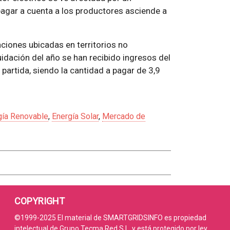
pagar a cuenta a los productores asciende a
aciones ubicadas en territorios no
quidación del año se han recibido ingresos del
partida, siendo la cantidad a pagar de 3,9
gía Renovable
,
Energía Solar
,
Mercado de
COPYRIGHT
©1999-2025 El material de SMARTGRIDSINFO es propiedad
intelectual de Grupo Tecma Red S.L. y está protegido por ley.