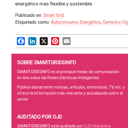
energético más flexible y sostenible.
Publicado en:
Smart Grid
Etiquetado como:
Autoconsumo Energético
,
Gemelos Dig
Facebook
LinkedIn
X
Pinterest
Email
SOBRE SMARTGRIDSINFO
SMARTGRIDSINFO es el principal medio de comunicación
on-line sobre las Redes Eléctricas Inteligentes.
Publica diariamente noticias, artículos, entrevistas, TV, etc. y
ofrece la información más relevante y actualizada sobre el
sector.
AUDITADO POR OJD
SMARTGRIDSINFO está auditado por
OJD Interactiva
.