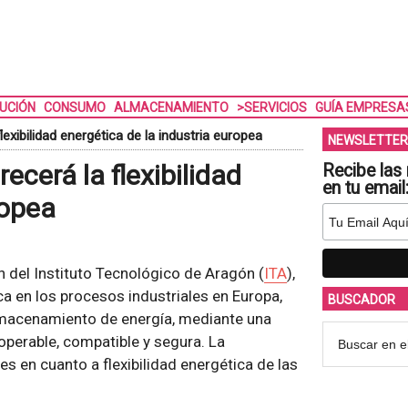
BUCIÓN
CONSUMO
ALMACENAMIENTO
>SERVICIOS
GUÍA EMPRESA
exibilidad energética de la industria europea
NEWSLETTER
ecerá la flexibilidad
Recibe las 
en tu email
ropea
n del Instituto Tecnológico de Aragón (
ITA
),
ca en los procesos industriales en Europa,
BUSCADOR
macenamiento de energía, mediante una
operable, compatible y segura. La
s en cuanto a flexibilidad energética de las