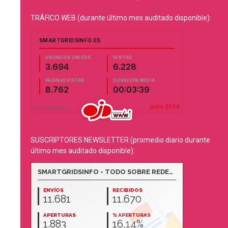
TRÁFICO WEB (durante último mes auditado disponible):
SUSCRIPTORES NEWSLETTER (promedio diario durante
último mes auditado disponible):