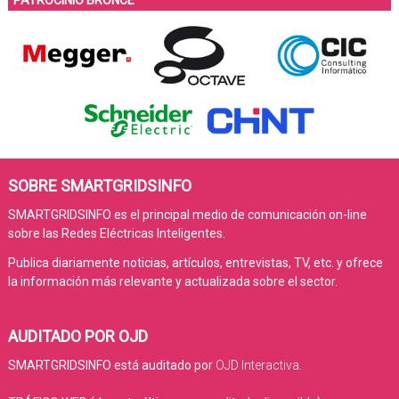
SOBRE SMARTGRIDSINFO
SMARTGRIDSINFO es el principal medio de comunicación on-line
sobre las Redes Eléctricas Inteligentes.
Publica diariamente noticias, artículos, entrevistas, TV, etc. y ofrece
la información más relevante y actualizada sobre el sector.
AUDITADO POR OJD
SMARTGRIDSINFO está auditado por
OJD Interactiva
.