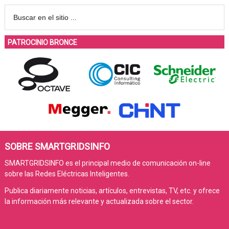
PATROCINIO BRONCE
SOBRE SMARTGRIDSINFO
SMARTGRIDSINFO es el principal medio de comunicación on-line
sobre las Redes Eléctricas Inteligentes.
Publica diariamente noticias, artículos, entrevistas, TV, etc. y ofrece
la información más relevante y actualizada sobre el sector.