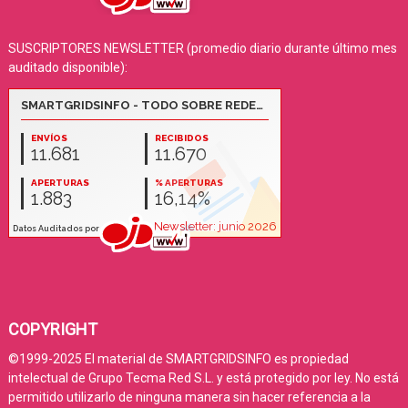
SUSCRIPTORES NEWSLETTER (promedio diario durante último mes
auditado disponible):
COPYRIGHT
©1999-2025 El material de SMARTGRIDSINFO es propiedad
intelectual de Grupo Tecma Red S.L. y está protegido por ley. No está
permitido utilizarlo de ninguna manera sin hacer referencia a la