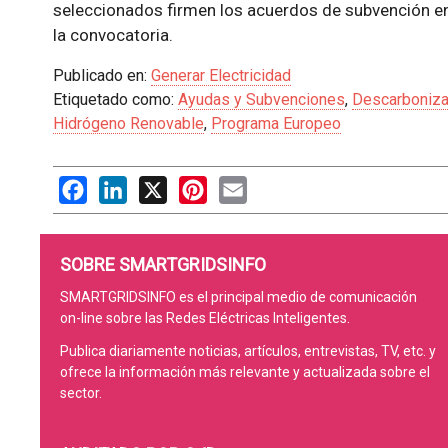
seleccionados firmen los acuerdos de subvención en
la convocatoria.
Publicado en:
Generar Electricidad
Etiquetado como:
Ayudas y Subvenciones
,
Descarboniza
Hidrógeno Renovable
,
Programa Europeo
Facebook
LinkedIn
X
Pinterest
Email
SOBRE SMARTGRIDSINFO
SMARTGRIDSINFO es el principal medio de comunicación
on-line sobre las Redes Eléctricas Inteligentes.
Publica diariamente noticias, artículos, entrevistas, TV, etc. y
ofrece la información más relevante y actualizada sobre el
sector.