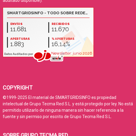
auditado disponible):
COPYRIGHT
©1999-2025 El material de SMARTGRIDSINFO es propiedad
intelectual de Grupo Tecma Red S.L. y está protegido por ley. No está
permitido utilizarlo de ninguna manera sin hacer referencia a la
fuente y sin permiso por escrito de Grupo Tecma Red S.L.
SOBRE GRUPO TECMA RED