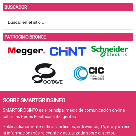
BUSCADOR
PATROCINIO BRONCE
SOBRE SMARTGRIDSINFO
SMARTGRIDSINFO es el principal medio de comunicación on-line
sobre las Redes Eléctricas Inteligentes.
Publica diariamente noticias, artículos, entrevistas, TV, etc. y ofrece
la información más relevante y actualizada sobre el sector.