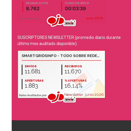
SUSCRIPTORES NEWSLETTER (promedio diario durante
último mes auditado disponible):