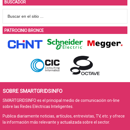
BUSCADOR
PATROCINIO BRONCE
SOBRE SMARTGRIDSINFO
SMARTGRIDSINFO es el principal medio de comunicación on-line
sobre las Redes Eléctricas Inteligentes.
Publica diariamente noticias, artículos, entrevistas, TV, etc. y ofrece
la información más relevante y actualizada sobre el sector.