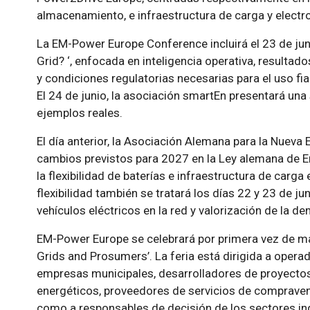
almacenamiento, e infraestructura de carga y electr
La EM-Power Europe Conference incluirá el 23 de juni
Grid? ‘, enfocada en inteligencia operativa, resultado
y condiciones regulatorias necesarias para el uso fiab
El 24 de junio, la asociación smartEn presentará una
ejemplos reales.
El día anterior, la Asociación Alemana para la Nuev
cambios previstos para 2027 en la Ley alemana de E
la flexibilidad de baterías e infraestructura de carga
flexibilidad también se tratará los días 22 y 23 de j
vehículos eléctricos en la red y valorización de la de
EM-Power Europe se celebrará por primera vez de ma
Grids and Prosumers’. La feria está dirigida a opera
empresas municipales, desarrolladores de proyectos
energéticos, proveedores de servicios de compraventa 
como a responsables de decisión de los sectores ind