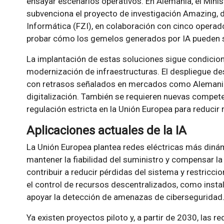
ensayar escenarios operativos. En Alemania, el Mini
subvenciona el proyecto de investigación Amazing, di
Informática (FZI), en colaboración con cinco operado
probar cómo los gemelos generados por IA pueden s
La implantación de estas soluciones sigue condiciona
modernización de infraestructuras. El despliegue de
con retrasos señalados en mercados como Alemania,
digitalización. También se requieren nuevas compete
regulación estricta en la Unión Europea para reducir
Aplicaciones actuales de la IA
La Unión Europea plantea redes eléctricas más dinámi
mantener la fiabilidad del suministro y compensar la 
contribuir a reducir pérdidas del sistema y restricci
el control de recursos descentralizados, como insta
apoyar la detección de amenazas de ciberseguridad
Ya existen proyectos piloto y, a partir de 2030, las r