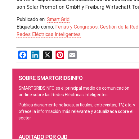
son Solar Promotion GmbH y Freiburg Wirtschaft To
Publicado en:
Smart Grid
Etiquetado como:
Ferias y Congresos
,
Gestión de la Red
Redes Eléctricas Inteligentes
Facebook
LinkedIn
X
Pinterest
Email
SOBRE SMARTGRIDSINFO
SMARTGRIDSINFO es el principal medio de comunicación
on-line sobre las Redes Eléctricas Inteligentes.
Publica diariamente noticias, artículos, entrevistas, TV, etc. y
ofrece la información más relevante y actualizada sobre el
sector.
AUDITADO POR OJD