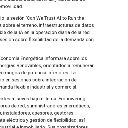
omovilidad.
o la sesión ‘Can We Trust AI to Run the
s sobre el terreno, infraestructuras de datos
le de la IA en la operación diaria de la red.
 sesión sobre flexibilidad de la demanda con
a Economía Energética informará sobre los
nergías Renovables, orientados a remunerar
 en rangos de potencia inferiores. La
unio en sesiones sobre integración de
manda flexible industrial y comercial.
rtes a jueves bajo el lema ‘Empowering
dores de red, suministradores energéticos,
, instaladores, asesores, gestores
eléctrica y gestión de flexibilidad, así
ustrial e inmobiliario. Sus organizadores