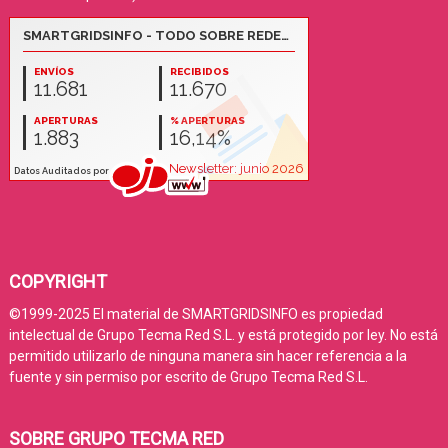
COPYRIGHT
©1999-2025 El material de SMARTGRIDSINFO es propiedad
intelectual de Grupo Tecma Red S.L. y está protegido por ley. No está
permitido utilizarlo de ninguna manera sin hacer referencia a la
fuente y sin permiso por escrito de Grupo Tecma Red S.L.
SOBRE GRUPO TECMA RED