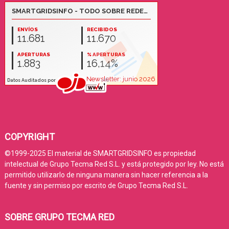
COPYRIGHT
©1999-2025 El material de SMARTGRIDSINFO es propiedad
intelectual de Grupo Tecma Red S.L. y está protegido por ley. No está
permitido utilizarlo de ninguna manera sin hacer referencia a la
fuente y sin permiso por escrito de Grupo Tecma Red S.L.
SOBRE GRUPO TECMA RED