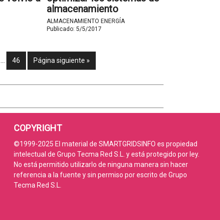
almacenamiento
energético y su
ALMACENAMIENTO ENERGÍA
integración a la red
Publicado:
5/5/2017
eléctrica
…
46
Página siguiente »
COPYRIGHT
©1999-2025 El material de SMARTGRIDSINFO es propiedad
intelectual de Grupo Tecma Red S.L. y está protegido por ley.
No está permitido utilizarlo de ninguna manera sin hacer
referencia a la fuente y sin permiso por escrito de Grupo
Tecma Red S.L.