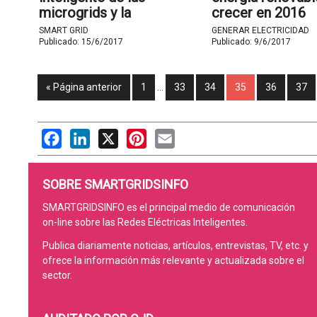
microgrids y la
crecer en 2016
digitalización de la energía
SMART GRID
GENERAR ELECTRICIDAD
Publicado:
15/6/2017
Publicado:
9/6/2017
« Página anterior
1
…
33
34
35
36
37
Facebook
LinkedIn
X
Pinterest
Email
SOBRE SMARTGRIDSINFO
SMARTGRIDSINFO es el principal medio de comunicación
on-line sobre las Redes Eléctricas Inteligentes.
Publica diariamente noticias, artículos, entrevistas, TV, etc. y
ofrece la información más relevante y actualizada sobre el
sector.