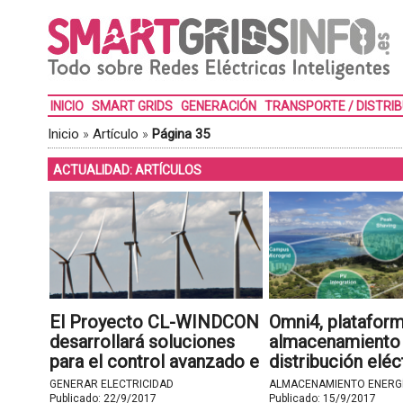
INICIO
SMART GRIDS
GENERACIÓN
TRANSPORTE / DISTRI
Inicio
»
Artículo
»
Página 35
ACTUALIDAD: ARTÍCULOS
El Proyecto CL-WINDCON
Omni4, plataform
desarrollará soluciones
almacenamiento 
para el control avanzado e
distribución eléc
integral de parques
GENERAR ELECTRICIDAD
ALMACENAMIENTO ENERG
eólicos
Publicado:
22/9/2017
Publicado:
15/9/2017