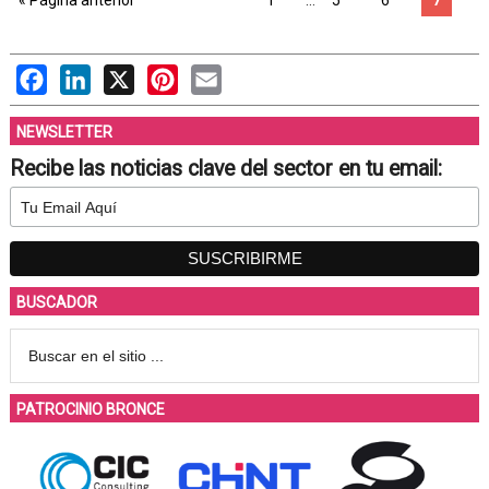
« Página anterior
1
…
5
6
7
Facebook
LinkedIn
X
Pinterest
Email
NEWSLETTER
Recibe las noticias clave del sector en tu email:
BUSCADOR
PATROCINIO BRONCE