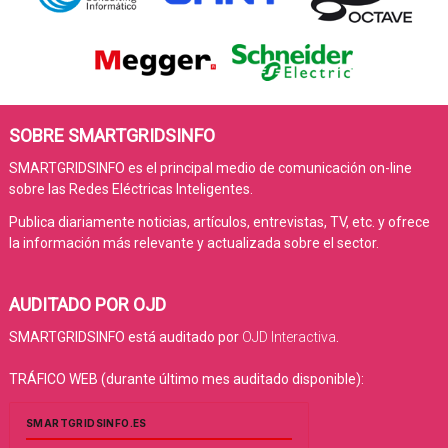
SOBRE SMARTGRIDSINFO
SMARTGRIDSINFO es el principal medio de comunicación on-line
sobre las Redes Eléctricas Inteligentes.
Publica diariamente noticias, artículos, entrevistas, TV, etc. y ofrece
la información más relevante y actualizada sobre el sector.
AUDITADO POR OJD
SMARTGRIDSINFO está auditado por
OJD Interactiva
.
TRÁFICO WEB (durante último mes auditado disponible):