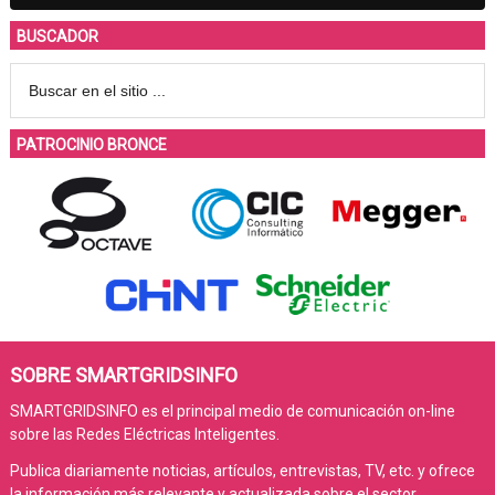
BUSCADOR
PATROCINIO BRONCE
SOBRE SMARTGRIDSINFO
SMARTGRIDSINFO es el principal medio de comunicación on-line
sobre las Redes Eléctricas Inteligentes.
Publica diariamente noticias, artículos, entrevistas, TV, etc. y ofrece
la información más relevante y actualizada sobre el sector.