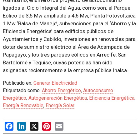
Asimismo, enumeró los proyecto de autoconsumo
ligados al Ciclo Integral del Agua, como son: el Parque
Eólico de 3,5 Mw ampliable a 4,6 Mw, Planta Fotovoltaica
1 Mw ‘Balsa de Maneje’, subvenciones para el ‘Ahorro y la
Eficiencia Energética’ para edificios públicos de
Ayuntamientos y Cabildo, inversiones en renovables para
dotar de suministro eléctrico al Área de Acampada de
Papagayo, y los tres parques eólicos en Arrecife, San
Bartolomé y Teguise, cuyas potencias han sido
asignadas recientemente a la empresa pública Inalsa.
Publicado en:
Generar Electricidad
Etiquetado como:
Ahorro Energético
,
Autoconsumo
Energético
,
Autogeneración Energética
,
Eficiencia Energética
,
Energía Renovable
,
Energía Solar
Facebook
LinkedIn
X
Pinterest
Email