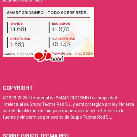
COPYRIGHT
©1999-2025 El material de SMARTGRIDSINFO es propiedad
intelectual de Grupo Tecma Red S.L. y está protegido por ley. No está
permitido utilizarlo de ninguna manera sin hacer referencia a la
fuente y sin permiso por escrito de Grupo Tecma Red S.L.
SOBRE GRUPO TECMA RED