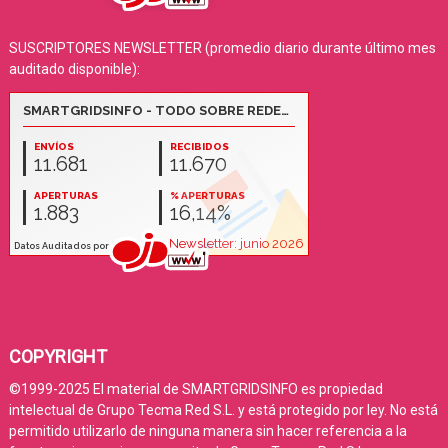
SUSCRIPTORES NEWSLETTER (promedio diario durante último mes
auditado disponible):
COPYRIGHT
©1999-2025 El material de SMARTGRIDSINFO es propiedad
intelectual de Grupo Tecma Red S.L. y está protegido por ley. No está
permitido utilizarlo de ninguna manera sin hacer referencia a la