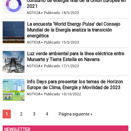
consumo de energía final de la Unión Europea en
2021
·
NOTICIA
Publicado:
18/5/2023
La encuesta ‘World Energy Pulse’ del Consejo
Mundial de la Energía analiza la transición
energética
·
NOTICIA
Publicado:
15/5/2023
Luz verde ambiental para la línea eléctrica entre
Muruarte y Tierra Estella en Navarra
·
NOTICIA
Publicado:
17/1/2023
Info Days para presentar los temas de Horizon
Europe de Clima, Energía y Movilidad de 2023
·
NOTICIA
Publicado:
10/10/2022
1
2
3
4
Página siguiente »
NEWSLETTER