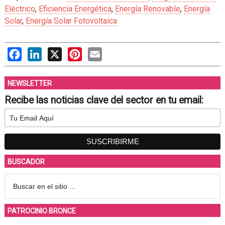
Eléctrico
,
Eficiencia Energética
,
Energía Renovable
,
Energía
Solar
,
Energía Solar Fotovoltaica
Facebook
LinkedIn
X
Pinterest
Email
NEWSLETTER
Recibe las noticias clave del sector en tu email:
BUSCADOR
PATROCINIO BRONCE