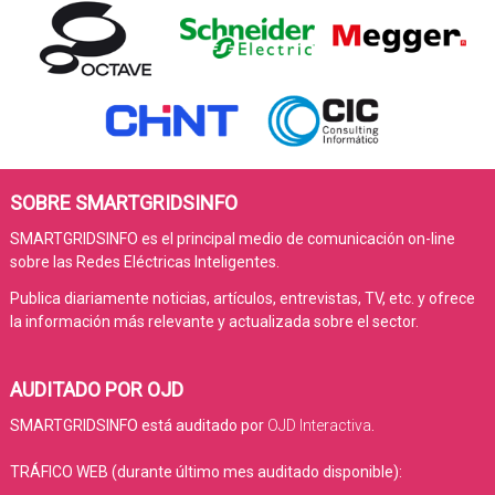
SOBRE SMARTGRIDSINFO
SMARTGRIDSINFO es el principal medio de comunicación on-line
sobre las Redes Eléctricas Inteligentes.
Publica diariamente noticias, artículos, entrevistas, TV, etc. y ofrece
la información más relevante y actualizada sobre el sector.
AUDITADO POR OJD
SMARTGRIDSINFO está auditado por
OJD Interactiva
.
TRÁFICO WEB (durante último mes auditado disponible):