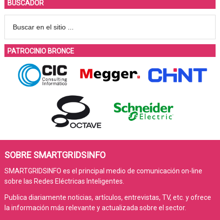
BUSCADOR
PATROCINIO BRONCE
SOBRE SMARTGRIDSINFO
SMARTGRIDSINFO es el principal medio de comunicación on-line
sobre las Redes Eléctricas Inteligentes.
Publica diariamente noticias, artículos, entrevistas, TV, etc. y ofrece
la información más relevante y actualizada sobre el sector.