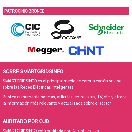
PATROCINIO BRONCE
SOBRE SMARTGRIDSINFO
SMARTGRIDSINFO es el principal medio de comunicación on-line
sobre las Redes Eléctricas Inteligentes.
Publica diariamente noticias, artículos, entrevistas, TV, etc. y ofrece
la información más relevante y actualizada sobre el sector.
AUDITADO POR OJD
SMARTGRIDSINFO está auditado por
OJD Interactiva
.