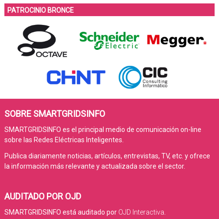
PATROCINIO BRONCE
SOBRE SMARTGRIDSINFO
SMARTGRIDSINFO es el principal medio de comunicación on-line
sobre las Redes Eléctricas Inteligentes.
Publica diariamente noticias, artículos, entrevistas, TV, etc. y ofrece
la información más relevante y actualizada sobre el sector.
AUDITADO POR OJD
SMARTGRIDSINFO está auditado por
OJD Interactiva
.