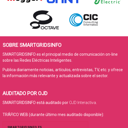
SOBRE SMARTGRIDSINFO
SMARTGRIDSINFO es el principal medio de comunicación on-line
sobre las Redes Eléctricas Inteligentes.
Publica diariamente noticias, artículos, entrevistas, TV, etc. y ofrece
la información más relevante y actualizada sobre el sector.
AUDITADO POR OJD
SMARTGRIDSINFO está auditado por
OJD Interactiva
.
TRÁFICO WEB (durante último mes auditado disponible):