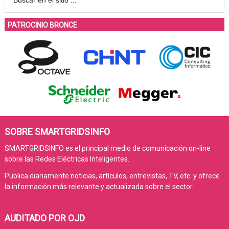
PATROCINIO BRONCE
SOBRE SMARTGRIDSINFO
SMARTGRIDSINFO es el principal medio de comunicación on-line
sobre las Redes Eléctricas Inteligentes.
Publica diariamente noticias, artículos, entrevistas, TV, etc. y ofrece
la información más relevante y actualizada sobre el sector.
AUDITADO POR OJD