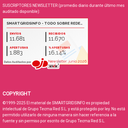
SUSCRIPTORES NEWSLETTER (promedio diario durante último mes
auditado disponible):
COPYRIGHT
©1999-2025 El material de SMARTGRIDSINFO es propiedad
intelectual de Grupo Tecma Red S.L. y está protegido por ley. No está
permitido utilizarlo de ninguna manera sin hacer referencia a la
fuente y sin permiso por escrito de Grupo Tecma Red S.L.