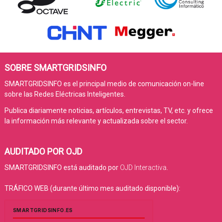
SOBRE SMARTGRIDSINFO
SMARTGRIDSINFO es el principal medio de comunicación on-line
sobre las Redes Eléctricas Inteligentes.
Publica diariamente noticias, artículos, entrevistas, TV, etc. y ofrece
la información más relevante y actualizada sobre el sector.
AUDITADO POR OJD
SMARTGRIDSINFO está auditado por
OJD Interactiva
.
TRÁFICO WEB (durante último mes auditado disponible):