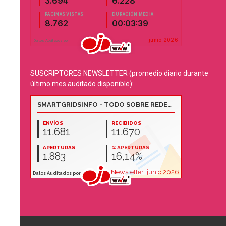
SUSCRIPTORES NEWSLETTER (promedio diario durante
último mes auditado disponible):