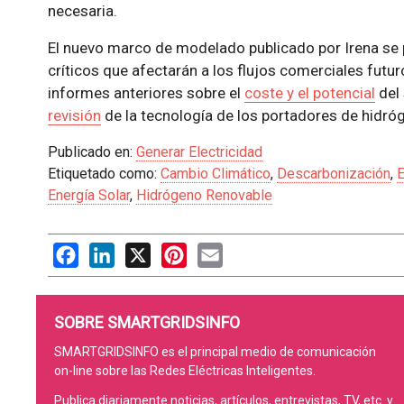
necesaria.
El nuevo marco de modelado publicado por Irena se p
críticos que afectarán a los flujos comerciales futu
informes anteriores sobre el
coste y el potencial
del 
revisión
de la tecnología de los portadores de hidró
Publicado en:
Generar Electricidad
Etiquetado como:
Cambio Climático
,
Descarbonización
,
E
Energía Solar
,
Hidrógeno Renovable
Facebook
LinkedIn
X
Pinterest
Email
SOBRE SMARTGRIDSINFO
SMARTGRIDSINFO es el principal medio de comunicación
on-line sobre las Redes Eléctricas Inteligentes.
Publica diariamente noticias, artículos, entrevistas, TV, etc. y