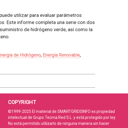
uede utilizar para evaluar parámetros
ros. Este informe completa una serie con dos
suministro de hidrógeno verde, así como la
geno.
nergía de Hidrógeno
,
Energía Renovable
,
COPYRIGHT
©1999-2025 El material de SMARTGRIDSINFO es propiedad
intelectual de Grupo Tecma Red S.L. y está protegido por ley.
No está permitido utilizarlo de ninguna manera sin hacer