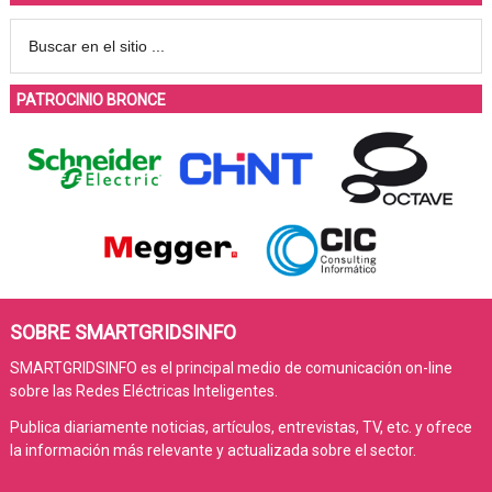
PATROCINIO BRONCE
SOBRE SMARTGRIDSINFO
SMARTGRIDSINFO es el principal medio de comunicación on-line
sobre las Redes Eléctricas Inteligentes.
Publica diariamente noticias, artículos, entrevistas, TV, etc. y ofrece
la información más relevante y actualizada sobre el sector.