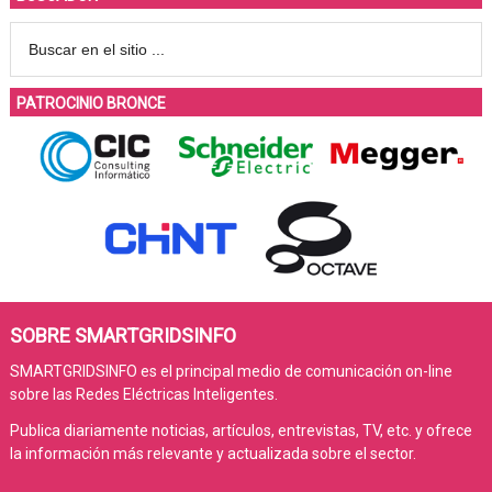
PATROCINIO BRONCE
SOBRE SMARTGRIDSINFO
SMARTGRIDSINFO es el principal medio de comunicación on-line
sobre las Redes Eléctricas Inteligentes.
Publica diariamente noticias, artículos, entrevistas, TV, etc. y ofrece
la información más relevante y actualizada sobre el sector.