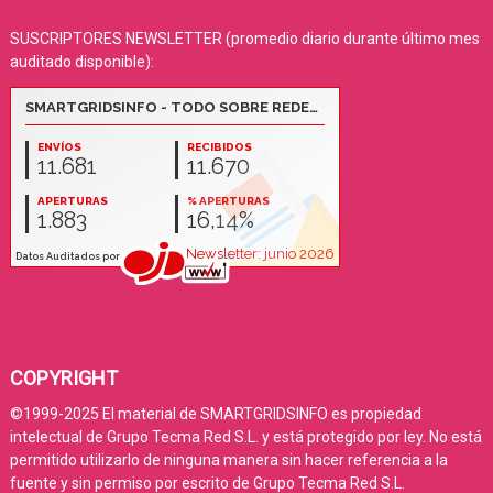
SUSCRIPTORES NEWSLETTER (promedio diario durante último mes
auditado disponible):
COPYRIGHT
©1999-2025 El material de SMARTGRIDSINFO es propiedad
intelectual de Grupo Tecma Red S.L. y está protegido por ley. No está
permitido utilizarlo de ninguna manera sin hacer referencia a la
fuente y sin permiso por escrito de Grupo Tecma Red S.L.