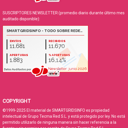
SUSCRIPTORES NEWSLETTER (promedio diario durante último mes
auditado disponible):
COPYRIGHT
©1999-2025 El material de SMARTGRIDSINFO es propiedad
intelectual de Grupo Tecma Red S.L. y está protegido por ley. No está
permitido utilizarlo de ninguna manera sin hacer referencia a la