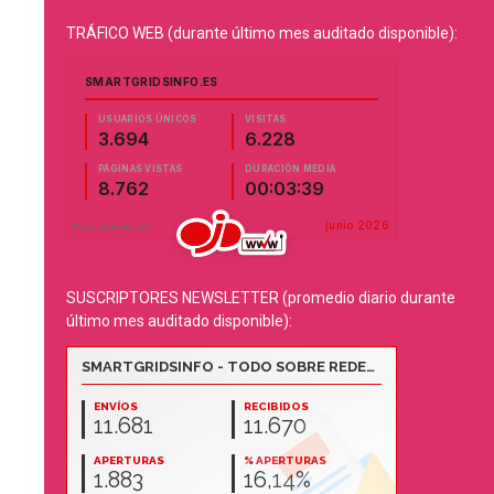
TRÁFICO WEB (durante último mes auditado disponible):
SUSCRIPTORES NEWSLETTER (promedio diario durante
último mes auditado disponible):