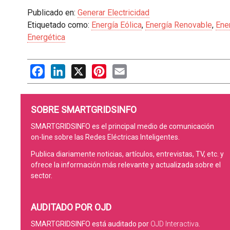
Publicado en:
Generar Electricidad
Etiquetado como:
Energía Eólica
,
Energía Renovable
,
Ener
Energética
Facebook
LinkedIn
X
Pinterest
Email
SOBRE SMARTGRIDSINFO
SMARTGRIDSINFO es el principal medio de comunicación
on-line sobre las Redes Eléctricas Inteligentes.
Publica diariamente noticias, artículos, entrevistas, TV, etc. y
ofrece la información más relevante y actualizada sobre el
sector.
AUDITADO POR OJD
SMARTGRIDSINFO está auditado por
OJD Interactiva
.