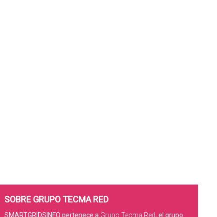
SOBRE GRUPO TECMA RED
SMARTGRIDSINFO pertenece a
Grupo Tecma Red
, el grupo