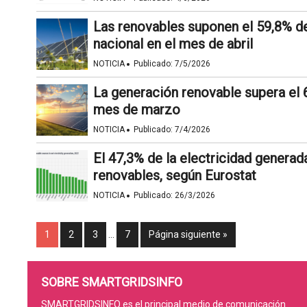
Las renovables suponen el 59,8% de 
nacional en el mes de abril
·
NOTICIA
Publicado:
7/5/2026
La generación renovable supera el 
mes de marzo
·
NOTICIA
Publicado:
7/4/2026
El 47,3% de la electricidad generad
renovables, según Eurostat
·
NOTICIA
Publicado:
26/3/2026
1
2
3
…
7
Página siguiente »
SOBRE SMARTGRIDSINFO
SMARTGRIDSINFO es el principal medio de comunicación