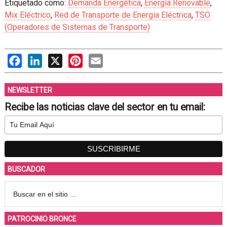
Etiquetado como:
Demanda Energética
,
Energía Renovable
,
Mix Eléctrico
,
Red de Transporte de Energía Eléctrica
,
TSO
(Operadores de Sistemas de Transporte)
Facebook
LinkedIn
X
Pinterest
Email
NEWSLETTER
Recibe las noticias clave del sector en tu email:
BUSCADOR
PATROCINIO BRONCE