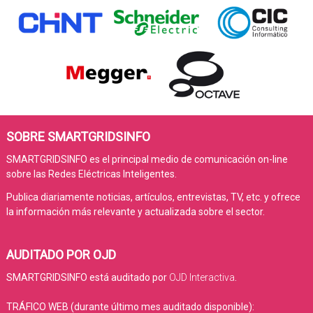
SOBRE SMARTGRIDSINFO
SMARTGRIDSINFO es el principal medio de comunicación on-line
sobre las Redes Eléctricas Inteligentes.
Publica diariamente noticias, artículos, entrevistas, TV, etc. y ofrece
la información más relevante y actualizada sobre el sector.
AUDITADO POR OJD
SMARTGRIDSINFO está auditado por
OJD Interactiva
.
TRÁFICO WEB (durante último mes auditado disponible):